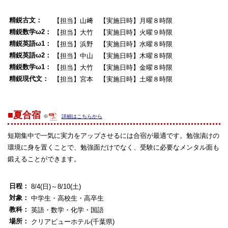
精鋭古文：
【担当】山﨑 【実施日時】月曜８時限
精鋭数学ω2：
【担当】大竹 【実施日時】火曜９時限
精鋭英語ω1：
【担当】浜野 【実施日時】水曜８時限
精鋭英語ω2：
【担当】中山 【実施日時】木曜８時限
精鋭数学ω1：
【担当】大竹 【実施日時】金曜８時限
精鋭現代文：
【担当】宮本 【実施日時】土曜８時限
■夏合宿
※
詳細はこちらから
短期集中で一気に実力をアップさせるには合宿が最適です。勉強漬けの
環境に身を置くことで、勉強面だけでなく、受験に必要なメンタル面も
鍛えることができます。
日程：
8/4(日)～8/10(土)
対象：
中学生・高校生・高卒生
教科：
英語・数学・化学・国語
場所：
クリアビューホテル(千葉県)