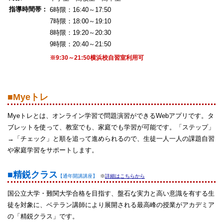
指導時間帯：
6時限：16:40～17:50
7時限：18:00～19:10
8時限：19:20～20:30
9時限：20:40～21:50
※9:30～21:50横浜校自習室利用可
■Myeトレ
Myeトレとは、オンライン学習で問題演習ができるWebアプリです。タ
ブレットを使って、教室でも、家庭でも学習が可能です。「ステップ」
→「チェック」と順を追って進められるので、生徒一人一人の課題自習
や家庭学習をサポートします。
■精鋭クラス
【通年開講講座】
※
詳細はこちらから
国公立大学・難関大学合格を目指す、盤石な実力と高い意識を有する生
徒を対象に、ベテラン講師により展開される最高峰の授業がアカデミア
の「精鋭クラス」です。