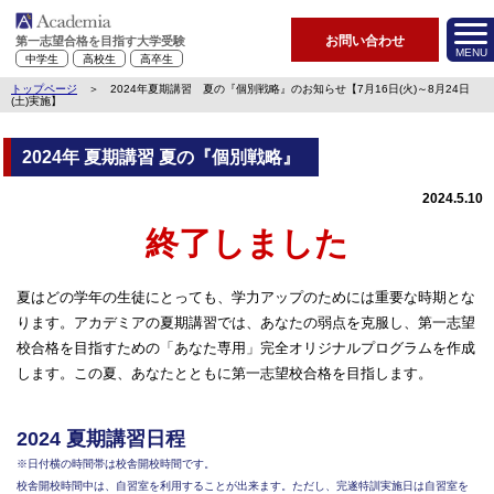
お問い合わせ
第一志望合格を目指す大学受験
MENU
中学生
高校生
高卒生
トップページ
＞ 2024年夏期講習 夏の『個別戦略』のお知らせ【7月16日(火)～8月24日
(土)実施】
2024年 夏期講習 夏の『個別戦略』
2024.5.10
終了しました
夏はどの学年の生徒にとっても、学力アップのためには重要な時期とな
ります。アカデミアの夏期講習では、あなたの弱点を克服し、第一志望
校合格を目指すための「あなた専用」完全オリジナルプログラムを作成
します。この夏、あなたとともに第一志望校合格を目指します。
2024 夏期講習日程
※日付横の時間帯は校舎開校時間です。
校舎開校時間中は、自習室を利用することが出来ます。ただし、完遂特訓実施日は自習室を