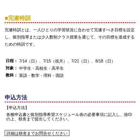
■完遂特訓
完遂特訓とは、一人ひとりの学習状況に合わせて完遂すべき目標を設定
し、個別指導または少人数制クラス授業を通じて、その目標を達成する
ための特訓です。
日程：
7/14（日）、
7/15（祝月）、
7/21（日）、
8/18（日）
対象：
中学生・高校生・高卒生
教科：
英語・数学・理科・国語
申込方法
【申込方法】
各種申込書と個別指導希望スケジュール表の必要事項に記入し、捺印
の上、校舎まで提出してください。
詳細は校舎までお問合せください